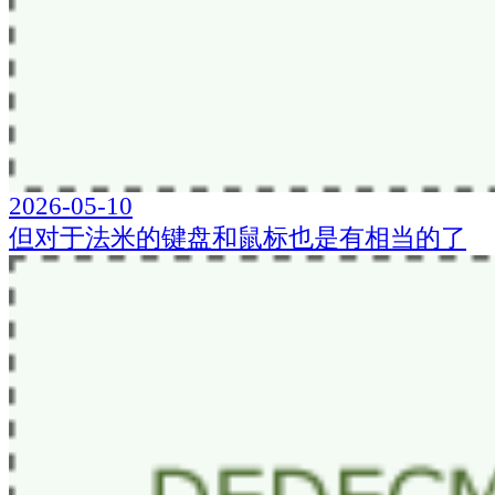
2026-05-10
但对于法米的键盘和鼠标也是有相当的了