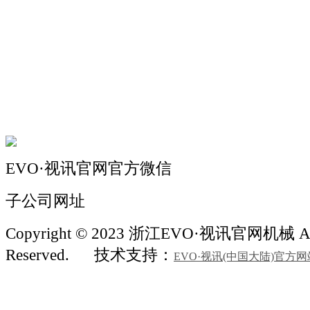
关于我们
机械自动化
机械常识
联系我们
EVO·视讯官网官方微信
子公司网址
Copyright © 2023 浙江EVO·视讯官网机械 All
Reserved.
技术支持：
EVO·视讯(中国大陆)官方网