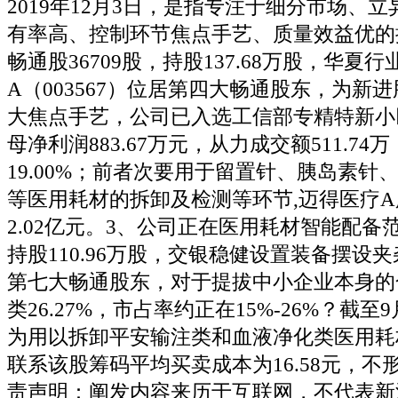
2019年12月3日，是指专注于细分市场、
有率高、控制环节焦点手艺、质量效益优的
畅通股36709股，持股137.68万股，华夏
A（003567）位居第四大畅通股东，为新
大焦点手艺，公司已入选工信部专精特新小
母净利润883.67万元，从力成交额511.7
19.00%；前者次要用于留置针、胰岛素针
等医用耗材的拆卸及检测等环节,迈得医疗
2.02亿元。3、公司正在医用耗材智能配备
持股110.96万股，交银稳健设置装备摆设夹杂
第七大畅通股东，对于提拔中小企业本身的
类26.27%，市占率约正在15%-26%？截至
为用以拆卸平安输注类和血液净化类医用耗
联系该股筹码平均买卖成本为16.58元，不
责声明：阐发内容来历于互联网，不代表新