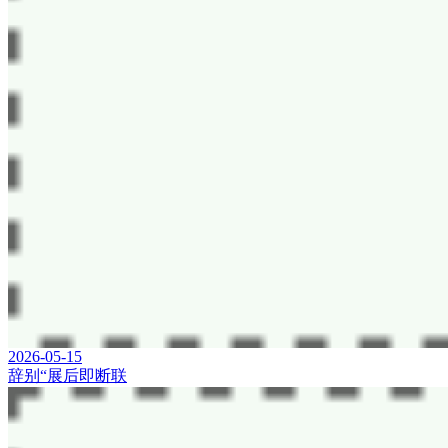
2026-05-15
辞别“展后即断联