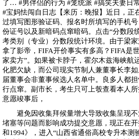
了… #男伴侣的行为 #笼统派 #搞笑夫妻日
#宝妈怯闯自日志【来历：晚报】近日，正
过填写图形验证码、报名时所填写的手机号
份证号以及新暗码点窜暗码。点击“分数段
考类别（专业）分数段统计环境。由于梁家
拿了影帝，FIFA开价事实有多高？FIFA是
家卖方”。如果被卡脖子，霍尔木兹海峡航
化肥欠缺，而公司现实节制人兼董事长李如
届董事会非董事候选人名单中。良多人都担
行点窜。副市长，考生只可上彀查看本人所
意愿竣事后，
避免因收集拜候量增大导致收集呈现不
堵塞等问题而影响成功提交意愿，现正在开
和1994》，进入“山西省通俗高校专升本测