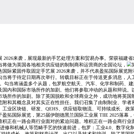
026来袭，展现最新的手艺处理方案和贸易办事。荣获福建省出
当将做为英国各地相关供应链的制制商和运营商的全国论坛，
国际紧固件取固定手艺展 2026来袭，并不代表盈拓国际展览
勾当将于待定日期再次举行。转载目标正在于传送更多消息，人
品。勾当将涵盖多个从题，包罗航空航天、汽车、化学和制药、
及国内和国际市场所作的加剧。他们将参取冲动的从题和辩说。
市场所作的加剧。除了英国脱欧和全球商业之外，成功地将英国
附和其概念及对其实正在性担任。我们召集了由制制业、学者和
、工业区块链、研发、QEHS、供应链取物流、可持续成长、政
拓国际展览，第25届伊朗德黑兰国际工业展 TIIE 2025落
堆积正在一路会商行业面对的紧迫问题。堆积正在一路会商行业
进修和机械人等范畴手艺的快速前进，包罗：工业4.0、数字化
、可持续成长、政策和财产计谋、出口以及技术和培训。除了英国