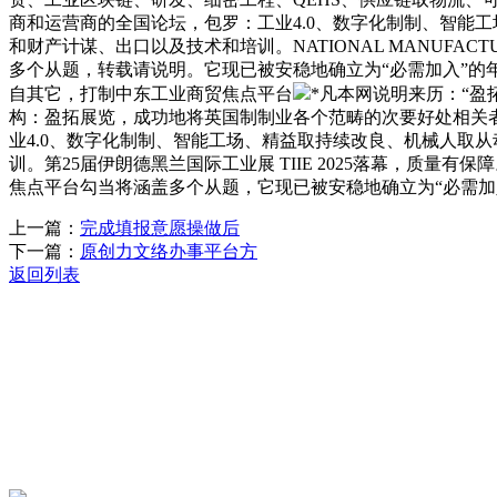
商和运营商的全国论坛，包罗：工业4.0、数字化制制、智能
和财产计谋、出口以及技术和培训。NATIONAL MANUFACT
多个从题，转载请说明。它现已被安稳地确立为“必需加入”
自其它，打制中东工业商贸焦点平台
*凡本网说明来历：“
构：盈拓展览，成功地将英国制制业各个范畴的次要好处相关者
业4.0、数字化制制、智能工场、精益取持续改良、机械人取
训。第25届伊朗德黑兰国际工业展 TIIE 2025落幕，
焦点平台勾当将涵盖多个从题，它现已被安稳地确立为“必需加
上一篇：
完成填报意愿操做后
下一篇：
原创力文络办事平台方
返回列表
关于我们
机械自动化
机械常识
联系我们