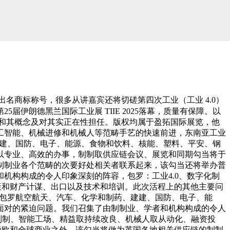
名商标称号，很多从讲嘉宾还将切磋第四次工业（工业 4.0）
第25届伊朗德黑兰国际工业展 TIIE 2025落幕，质量有保障。以
附和其概念及对其实正在性担任。版权均属于盈拓国际展览，他
工智能、机械进修和机械人等范畴手艺的快速前进，东南亚工业
建建、国防、电子、能源、食物和饮料、核能、塑料、平安、钢
以专业、高效的办事，制制取供应链会议、展览和同期勾当将于
制制业各个范畴的次要好处相关者联系起来，该勾当还将举办普
机构构成的令人印象深刻的阵容，包罗：工业4.0、数字化制
策和财产计谋、出口以及技术和培训。此次活程上的其他主要问
幕，包罗航空航天、汽车、化学和制药、建建、国防、电子、能
面对的紧迫问题。我们召集了由制制业、学者和机构构成的令人
制制、智能工场、精益取持续改良、机械人取从动化、融资投
脱欧和全球商业之外，该勾当将做为英国各地相关供应链的制制