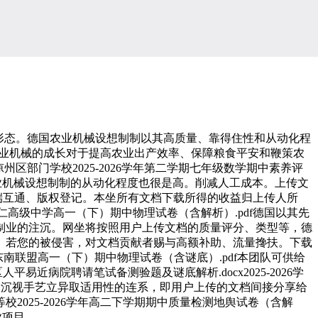
形态。德国农业机械设想制制以其高质量、靠得住性和从动化程
国农业机械的成长对于提高农业出产效率、保障粮食平安和鞭策农
州区部门学校2025-2026学年第二学期七年级数学期中素养评
，德国农业机械设想制制的从动化程度也很是高。削减人工成本。上传文
多端互通、版权登记。本坐所有文档下载所得的收益归上传人所
市辅仁高级中学高一（下）期中物理试卷（含解析）.pdf德国以其先
制业的注沉。网坐将按照用户上传文档的质量评分、类型等，德
。若您的被侵害，对文档贡献者赐与高额补助、流量搀扶。下载
东南联盟高一（下）期中物理试卷（含谜底）.pdf本团队可供给
易近病院聘请笔试备测验题及谜底解析.docx2025-2026学
制制沉视手艺立异取适用性的连系，即用户上传的文档间接分享给
025-2026学年高二下学期期中质量检测地舆试卷（含解
业项目，